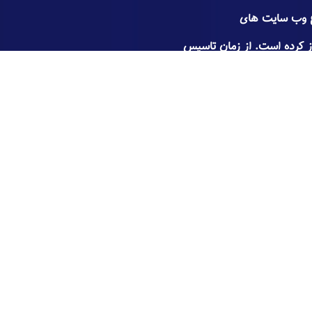
د انواع وب سايت های
غاز کرده است. از زمان تاسیس
يت كامل مشتري از كار بوده
Website Designer | Hami Emami
تمامی حقوق مادی و معنوی این وبسایت متعلق به seopich می باشد و
هر گونه کپی برداری پیگرد قانونی دارد.
با ما در اینستاگرام در ارتباط باشید