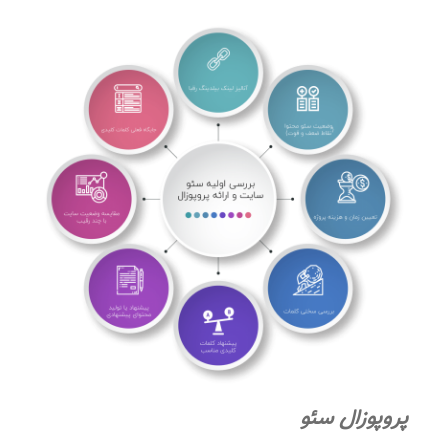
پروپوزال سئو